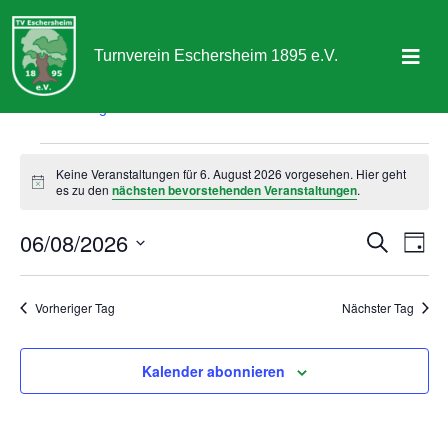
Turnverein Eschersheim 1895 e.V.
TVE-Nachrichten
Veranstaltungen
TVE-Nachrichten
Sportangebot
Veranstaltungen
Keine Veranstaltungen für 6. August 2026 vorgesehen. Hier geht
Abteilungen
für
Hinweis
es zu den
nächsten bevorstehenden Veranstaltungen
.
6.
Aktuelles & Termine
06/08/2026
Veranst
Ver
Suche
August
Tag
Ans
Suche
Über uns
Datum
2026
Nav
wählen.
und
Vorheriger Tag
Nächster Tag
Kontakt
Ansicht
Navigat
Kalender abonnieren
Mitgliedschaft