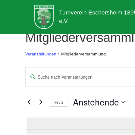
Turnverein Eschersheim 189
e.V.
Mitgliederversamm
Veranstaltungen
Mitgliederversammlung
Veranstaltungen
Veranstaltungen
Bitte
Suche
Schlüsselwort
eingeben.
und
Suche
Anstehende
Heute
nach
Ansichten,
Veranstaltungen
Datum
Navigation
Schlüsselwort.
wählen.