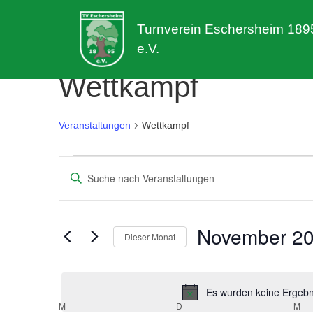
Turnverein Eschersheim 189
e.V.
Wettkampf
Veranstaltungen
Wettkampf
Veranstaltungen
Veranstaltungen
Bitte
Suche
Schlüsselwort
eingeben.
und
Suche
November 2
Dieser Monat
nach
Ansichten,
Veranstaltungen
Datum
Navigation
Schlüsselwort.
wählen.
Es wurden keine Ergebni
M
MONTAG
D
DIENSTAG
M
MI