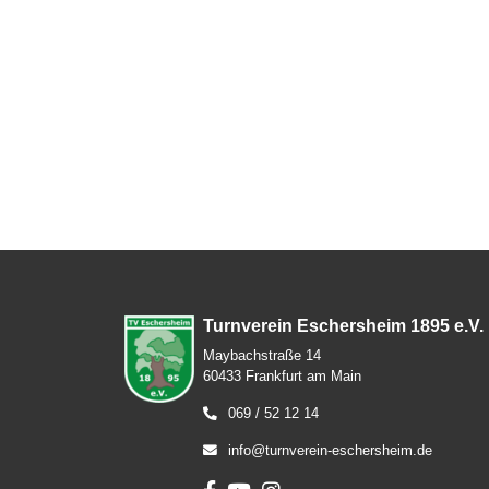
Turnverein Eschersheim 1895 e.V.
Maybachstraße 14
60433 Frankfurt am Main
069 / 52 12 14
info@turnverein-eschersheim.de