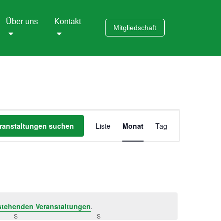
Über uns
Kontakt
Mitgliedschaft
Veranstaltung
ranstaltungen suchen
Liste
Monat
Tag
Ansichten-
Navigation
stehenden Veranstaltungen
.
S
SAMSTAG
S
SONNTAG