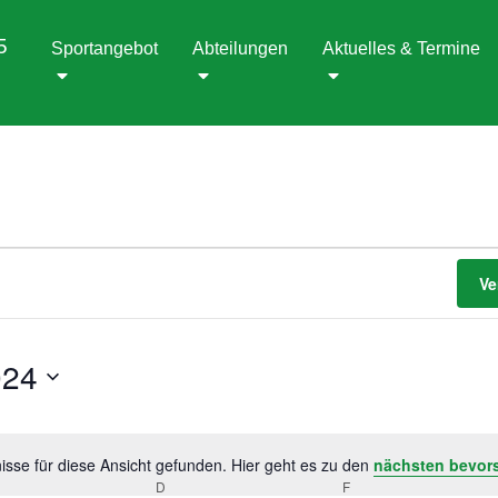
5
Sportangebot
Abteilungen
Aktuelles & Termine
Ve
024
sse für diese Ansicht gefunden. Hier geht es zu den
nächsten bevor
Hinweis
TTWOCH
D
DONNERSTAG
F
FREITAG