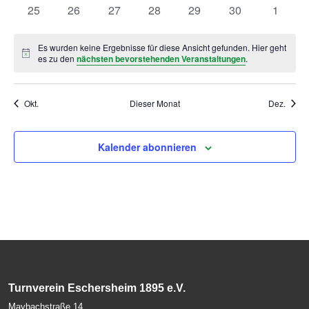
Veranstaltungen
Veranstaltungen
Veranstaltungen
Veranstaltungen
Veranstaltungen
Veranstaltungen
Veranst
0
0
0
0
0
0
0
25
26
27
28
29
30
1
Veranstaltungen
Veranstaltungen
Veranstaltungen
Veranstaltungen
Veranstaltungen
Veranstaltungen
Veranst
Es wurden keine Ergebnisse für diese Ansicht gefunden. Hier geht
Hinweis
es zu den
nächsten bevorstehenden Veranstaltungen
.
Okt.
Dieser Monat
Dez.
Kalender abonnieren
Turnverein Eschersheim 1895 e.V.
Maybachstraße 14