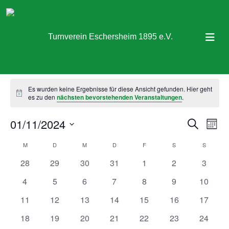
Turnverein Eschersheim 1895 e.V.
Vorstandssitzung
Veranstaltungen
Vorstandssitzung
Veranstaltungen
Sportangebot
Es wurden keine Ergebnisse für diese Ansicht gefunden. Hier geht
Hinweis
es zu den
nächsten bevorstehenden Veranstaltungen
.
Abteilungen
01/11/2024
Veranst
Ver
Suche
Monat
Aktuelles & Termine
Ans
Suche
Datum
Kalender
M
MONTAG
D
DIENSTAG
M
MITTWOCH
D
DONNERSTAG
F
FREITAG
S
SAMSTAG
S
SONNT
Nav
wählen.
und
Über uns
von
0
0
0
0
0
0
0
28
29
30
31
1
2
3
Ansicht
Veranstaltungen
Veranstaltungen
Veranstaltungen
Veranstaltungen
Veranstaltungen
Veranstaltunge
Veranst
Veranstaltungen
Kontakt
0
0
0
0
0
0
0
4
5
6
7
8
9
10
Navigat
Veranstaltungen
Veranstaltungen
Veranstaltungen
Veranstaltungen
Veranstaltungen
Veranstaltunge
Veranst
0
0
0
0
0
0
0
11
12
13
14
15
16
17
Veranstaltungen
Mitgliedschaft
Veranstaltungen
Veranstaltungen
Veranstaltungen
Veranstaltungen
Veranstaltungen
Veranst
0
0
0
0
0
0
0
18
19
20
21
22
23
24