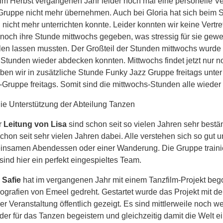
 im Herbst vergangenen Jahr leider noch mal eine personelle 
-Gruppe nicht mehr übernehmen. Auch bei Gloria hat sich beim
 nicht mehr unterrichten konnte. Leider konnten wir keine Vertr
 noch ihre Stunde mittwochs gegeben, was stressig für sie gewes
llen lassen mussten. Der Großteil der Stunden mittwochs wurde
e Stunden wieder abdecken konnten. Mittwochs findet jetzt nur n
aben wir in zusätzliche Stunde Funky Jazz Gruppe freitags unt
p-Gruppe freitags. Somit sind die mittwochs-Stunden alle wieder
 die Unterstützung der Abteilung Tanzen
r
Leitung von Lisa
sind schon seit so vielen Jahren sehr bestä
n seit sehr vielen Jahren dabei. Alle verstehen sich so gut un
nsamen Abendessen oder einer Wanderung. Die Gruppe trainier
sind hier ein perfekt eingespieltes Team.
 Safie
hat im vergangenen Jahr mit einem Tanzfilm-Projekt be
grafien von Emeel gedreht. Gestartet wurde das Projekt mit dem
 Veranstaltung öffentlich gezeigt. Es sind mittlerweile noch we
r für das Tanzen begeistern und gleichzeitig damit die Welt 