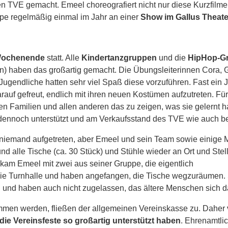
TVE gemacht. Emeel choreografiert nicht nur diese Kurzfilme, e
pe regelmäßig einmal im Jahr an einer
Show im Gallus Theate
Wochenende
statt. Alle
Kindertanzgruppen
und die
HipHop-Gr
n) haben das großartig gemacht. Die Übungsleiterinnen Cora, 
ugendliche hatten sehr viel Spaß diese vorzuführen. Fast ein 
darauf gefreut, endlich mit ihren neuen Kostümen aufzutreten. Für
ihren Familien und allen anderen das zu zeigen, was sie gelernt 
E dennoch unterstützt und am Verkaufsstand des TVE wie auch b
 niemand aufgetreten, aber Emeel und sein Team sowie einige M
 alle Tische (ca. 30 Stück) und Stühle wieder an Ort und Stel
 kam Emeel mit zwei aus seiner Gruppe, die eigentlich
n die Turnhalle und haben angefangen, die Tische wegzuräumen
en und haben auch nicht zugelassen, das ältere Menschen sic
ommen werden, fließen der allgemeinen Vereinskasse zu. Daher
die Vereinsfeste so großartig unterstützt haben
. Ehrenamtlic