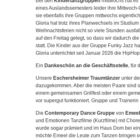
Bei den
Kindertanzgruppen
mittwochs hat es
eines Auslandssemesters leider ihre Mittwoch
sie ebenfalls ihre Gruppen mittwochs eigentlich
Gloria hat trotz ihres Planwechsels im Studium
Weihnachtsferien nicht so viele Stunden ausfa
auf den Freitag gelegt, so dass wir dadurch di
statt. Die Kinder aus der Gruppe Funky Jazz h
Gloria unterrichtet seit Januar 2026 die HipHo
Ein
Dankeschön an die Geschäftsstelle
, für
Unsere
Eschersheimer Traumtänzer
unter de
dazugekommen. Aber die meisten Paare sind scho
einem gemeinsamen Grillfest oder einem gemei
vor supergut funktioniert. Gruppe und Trainerin 
Die
Contemporary Dance Gruppe
von
Emeel
und Emotionen Tanzfilme (Kurzfilme) mit Choreo
wurde sogar prämiert und im Haus Dom bei einer
möchte Emeel die Leute zum Tanzen bringen ode