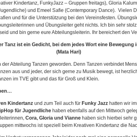
tiver Kindertanz, FunkyJazz – Gruppen freitags), Gloria Kalu
Jugendliche) und Emeel Safie (Contemporary Dance). Vielen Da
afien und für die Unterstützung bei den Vereinsfesten. Übungsl
ngsleiterinnen und Übungsleiter geht nichts. Ich bin sehr sto
 seid und bin gerne eure Abteilungsleiterin. Ihr bereichert den V
r Tanz ist ein Gedicht, bei dem jedes Wort eine Bewegung i
(Mata Hari)
ch der Abteilung Tanzen geworden. Denn Tanzen verbindet Men
nzen aus und jeder, der sich gerne zu Musik bewegt, ist herzl
anzen im TVE gibt und das für Groß und Klein.
aben…
ven Kindertanz
und zum Teil auch für
Funky Jazz
hatten wir i
ipHop für Jugendliche
haben ebenfalls auf den Mittwoch gelegt
eiterinnen,
Cora, Gloria und Vianne
haben sich hierbei sehr 
Gruppen mittwochs ist speziell beim Kreativen Kindertanz die N