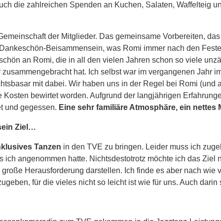
uch die zahlreichen Spenden an Kuchen, Salaten, Waffelteig u
e Gemeinschaft der Mitglieder. Das gemeinsame Vorbereiten, d
nkeschön-Beisammensein, was Romi immer nach den Festen o
hön an Romi, die in all den vielen Jahren schon so viele unzäh
er zusammengebracht hat. Ich selbst war im vergangenen Jahr 
asar mit dabei. Wir haben uns in der Regel bei Romi (und au
ate Kosten bewirtet worden. Aufgrund der langjährigen Erfahrun
et und gegessen.
Eine sehr familiäre Atmosphäre, ein nettes
ein Ziel…
nklusives Tanzen
in den TVE zu bringen. Leider muss ich zugeb
ls ich angenommen hatte. Nichtsdestotrotz möchte ich das Ziel n
 große Herausforderung darstellen. Ich finde es aber nach wie vo
ben, für die vieles nicht so leicht ist wie für uns. Auch darin