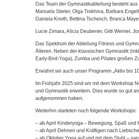
Das Team der Gymnastikabteilung besteht aus 
Manuela Stieler, Olga Trokhina, Barbara Engel
Daniela Knoth, Bettina Tschesch, Branca Mayer
Lucie Zimara, Alicia Deubener, Gitti Werner, 
Das Spektrum der Abteilung Fitness und Gymnas
Älteren. Neben der klassischen Gymnastik (ink
Early-Bird-Yoga), Zumba und Pilates großen Z
Erwähnt sei auch unser Programm „Aktiv bis 10
Im Frühjahr 2025 sind wir mit dem Workshop No
und Gymnastik erweitern. Dies wurde so gut a
aufgenommen haben.
Weiterhin starteten noch folgende Workshops:
– ab April Kinderyoga – Bewegung, Spaß und Kr
– ab April Dehnen und Kräftigen nach Liebsche
– ab Oktober Yoga auf und mit dem Stuhl – sanf