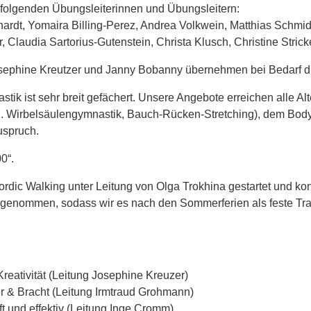
folgenden Übungsleiterinnen und Übungsleitern:
hardt, Yomaira Billing-Perez, Andrea Volkwein, Matthias Schmid
, Claudia Sartorius-Gutenstein, Christa Klusch, Christine Stri
Josephine Kreutzer und Janny Bobanny übernehmen bei Bedarf die
tik ist sehr breit gefächert. Unsere Angebote erreichen alle A
l. Wirbelsäulengymnastik, Bauch-Rücken-Stretching), dem Bodys
uspruch.
0“.
rdic Walking unter Leitung von Olga Trokhina gestartet und ko
ngenommen, sodass wir es nach den Sommerferien als feste Tr
eativität (Leitung Josephine Kreuzer)
r & Bracht (Leitung Irmtraud Grohmann)
t und effektiv (Leitung Inge Cromm)