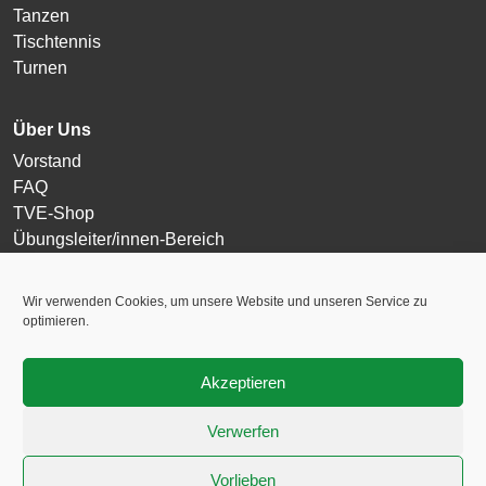
Tanzen
Tischtennis
Turnen
Über Uns
Vorstand
FAQ
TVE-Shop
Übungsleiter/innen-Bereich
Login
Wir verwenden Cookies, um unsere Website und unseren Service zu
optimieren.
Akzeptieren
2026 Turnverein Eschersheim 1895 e.V. Alle Rechte vorbehalten.
Verwerfen
Impressum
Vorlieben
Datenschutzerklärung