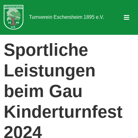
Turnverein Eschersheim 1895 e.V.
Sportangebot
Sportliche
Abteilungen
Leistungen
Aktuelles & Termine
Über uns
beim Gau
Kontakt
Kinderturnfest
Mitgliedschaft
2024