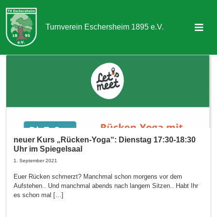
Turnverein Eschersheim 1895 e.V.
Sportangebot
Abteilungen
Aktuelles & Termine
Über uns
neuer Kurs „Rücken-Yoga“: Dienstag 17:30-18:30
Uhr im Spiegelsaal
Kontakt
1. September 2021
Euer Rücken schmerzt? Manchmal schon morgens vor dem
Mitgliedschaft
Aufstehen.. Und manchmal abends nach langem Sitzen.. Habt Ihr
es schon mal […]