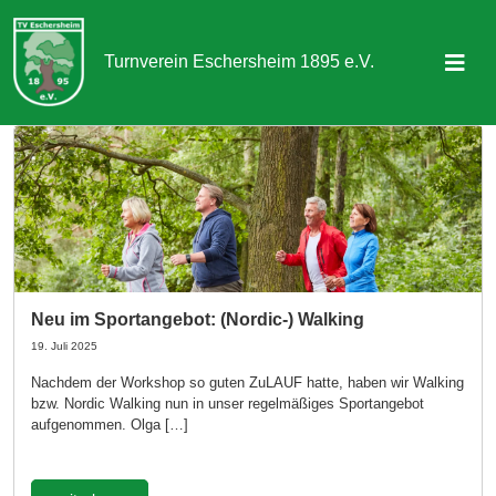
Turnverein Eschersheim 1895 e.V.
Sportangebot
Abteilungen
Aktuelles & Termine
Über uns
Neu im Sportangebot: (Nordic-) Walking
Kontakt
19. Juli 2025
Nachdem der Workshop so guten ZuLAUF hatte, haben wir Walking
bzw. Nordic Walking nun in unser regelmäßiges Sportangebot
Mitgliedschaft
aufgenommen. Olga […]