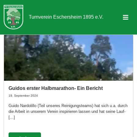
Turnverein Eschersheim 1895 e.V.
Sportangebot
Abteilungen
Aktuelles & Termine
Über uns
Guidos erster Halbmarathon- Ein Bericht
Kontakt
19. September 2024
Guido Nardolillo (Teil unseres Reinigungsteams) hat sich u.a. durch
die Arbeit in unserem Verein inspirieren lassen und hat seine Lauf-
Mitgliedschaft
[…]