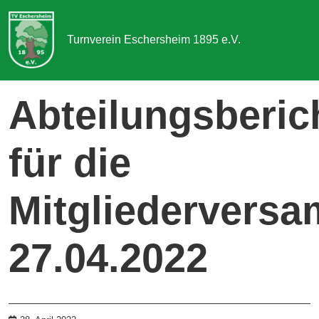
Turnverein Eschersheim 1895 e.V.
Sportangebot
Abteilungsberic
Abteilungen
für die
Aktuelles & Termine
Über uns
Mitgliedervers
Kontakt
27.04.2022
Mitgliedschaft