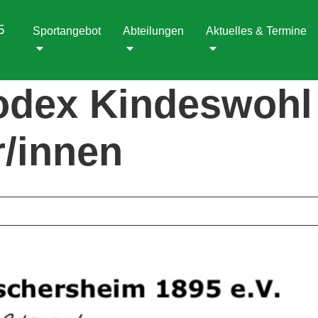
5
Sportangebot
Abteilungen
Aktuelles & Termine
odex Kindeswohl 
r/innen