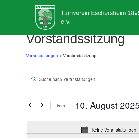
Turnverein Eschersheim 189
e.V.
Vorstandssitzung
Veranstaltungen
Vorstandssitzung
Veranstaltungen
Veranstaltungen
Bitte
für
Suche
Schlüsselwort
eingeben.
10.
und
Suche
10. August 202
Heute
nach
August
Ansichten,
Veranstaltungen
Datum
2025
Navigation
Schlüsselwort.
wählen.
Keine Veranstaltungen 